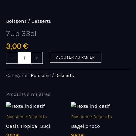
Aller
quantité
au
de
contenu
7Up
Boissons / Desserts
33cl
7Up 33cl
3,00
€
-
+
AJOUTER AU PANIER
Catégorie :
Boissons / Desserts
Produits similaires
Boissons / Desserts
Boissons / Desserts
Oasis Tropical 33cl
Bagel choco
3,00
€
9,80
€