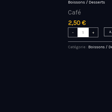
Boissons / Desserts
quantité
de
Café
Café
2,50
€
-
+
A
Catégorie :
Boissons / D