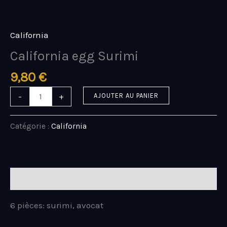
Aller
quantité
au
de
contenu
California
California
egg
California egg Surimi
Surimi
9,80
€
-
+
AJOUTER AU PANIER
Catégorie :
California
Description
6 pièces: surimi, avocat