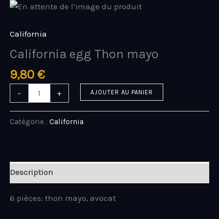
Aller
quantité
au
de
contenu
California
California
egg
California egg Thon mayo
Thon
mayo
9,80
€
-
+
AJOUTER AU PANIER
Catégorie :
California
Description
6 pièces: thon mayo, avocat