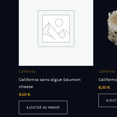
California
California
California sans algue Saumon
Californ
cheese
8,30
€
9,00
€
AJOUT
AJOUTER AU PANIER