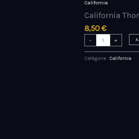
California
quantité
de
California Tho
California
8,50
€
Thon
spicy
-
+
A
Catégorie :
California