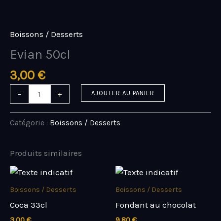
Aller
quantité
au
de
contenu
Evian
Boissons / Desserts
50cl
Evian 50cl
3,00
€
-
+
AJOUTER AU PANIER
Catégorie :
Boissons / Desserts
Produits similaires
Boissons / Desserts
Boissons / Desserts
Coca 33cl
Fondant au chocolat
3,00
€
9,80
€