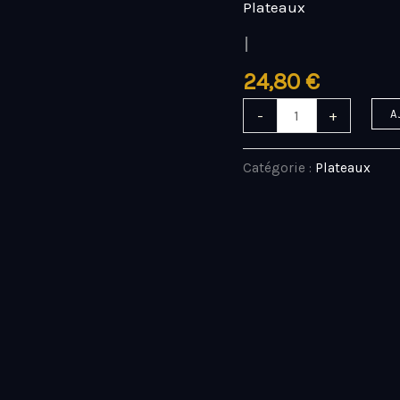
Plateaux
quantité
de
I
I
24,80
€
-
+
A
Catégorie :
Plateaux