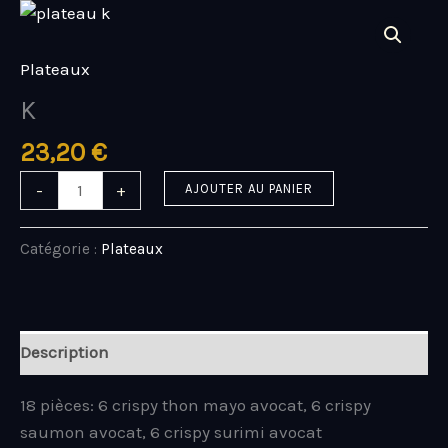
Aller
quantité
au
de
contenu
K
Plateaux
K
23,20
€
-
+
AJOUTER AU PANIER
Catégorie :
Plateaux
Description
18 pièces: 6 crispy thon mayo avocat, 6 crispy
saumon avocat, 6 crispy surimi avocat