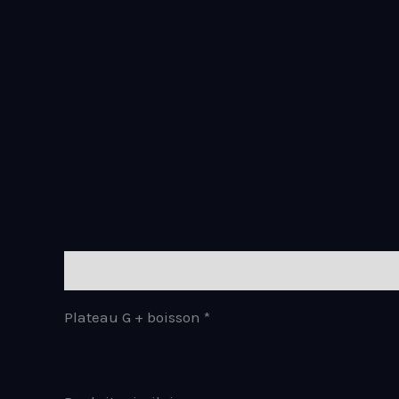
Aller
au
contenu
Description
Plateau G + boisson *