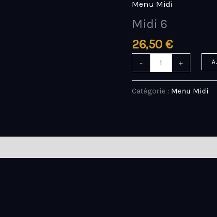
Menu Midi
quantité
de
Midi 6
Midi
26,50
€
6
-
+
A
Catégorie :
Menu Midi