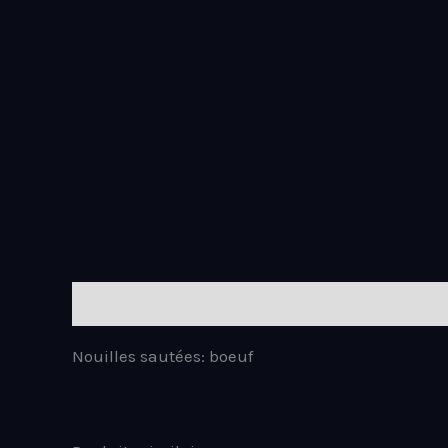
Aller
au
contenu
Description
Nouilles sautées: boeuf