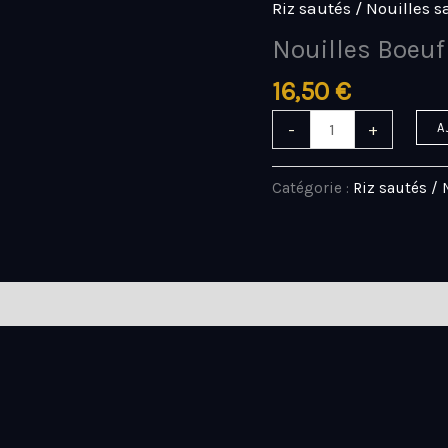
Riz sautés / Nouilles s
quantité
de
Nouilles Boeuf
Nouilles
16,50
€
Boeuf
-
+
A
Catégorie :
Riz sautés / 