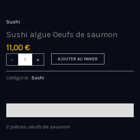
Aller
quantité
au
de
contenu
Sushi
Sushi
algue
Sushi algue Oeufs de saumon
Oeufs
de
11,00
€
saumon
-
+
AJOUTER AU PANIER
Catégorie :
Sushi
Description
2 pièces: oeufs de saumon