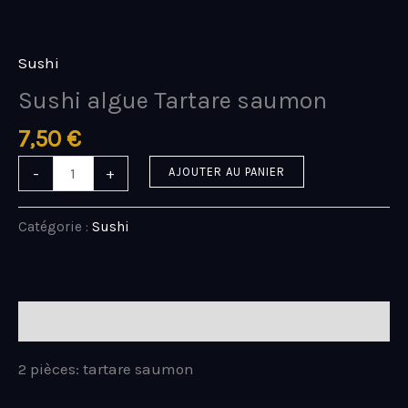
Aller
quantité
au
de
contenu
Sushi
Sushi
algue
Sushi algue Tartare saumon
Tartare
saumon
7,50
€
-
+
AJOUTER AU PANIER
Catégorie :
Sushi
Description
2 pièces: tartare saumon