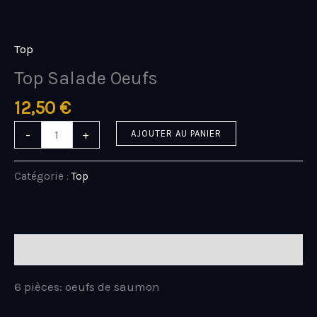
Aller
quantité
au
de
contenu
Top
Top
Salade
Top Salade Oeufs
Oeufs
12,50
€
-
+
AJOUTER AU PANIER
Catégorie :
Top
Description
6 pièces: oeufs de saumon