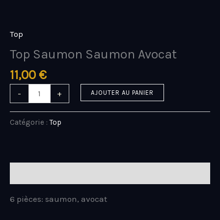
Aller
quantité
au
de
contenu
Top
Top
Saumon
Top Saumon Saumon Avocat
Saumon
Avocat
11,00
€
-
+
AJOUTER AU PANIER
Catégorie :
Top
Description
6 pièces: saumon, avocat