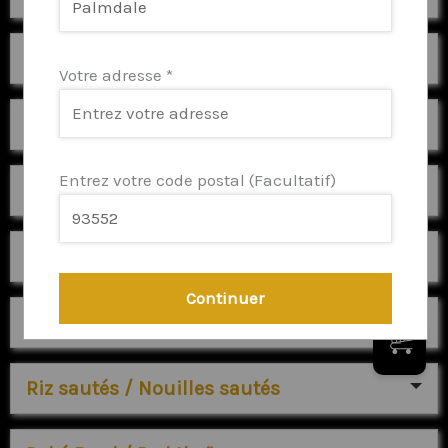
Temaki / Eggtemaki
Votre adresse
*
Riz Tartare/Shirashi
Entrez votre code postal
(Facultatif)
Sashimi
Plats
Continuer
Topyaki / Yakitori
0
Riz sautés / Nouilles sautés