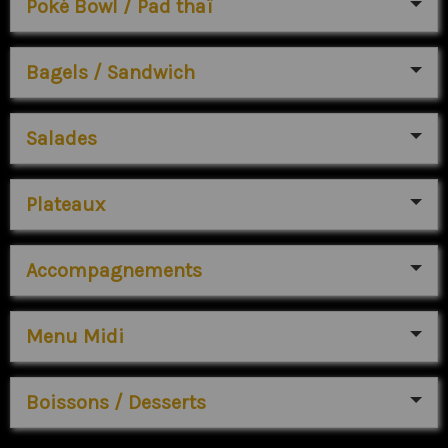
Poké Bowl / Pad thaï
Bagels / Sandwich
Salades
Plateaux
Accompagnements
Menu Midi
Boissons / Desserts