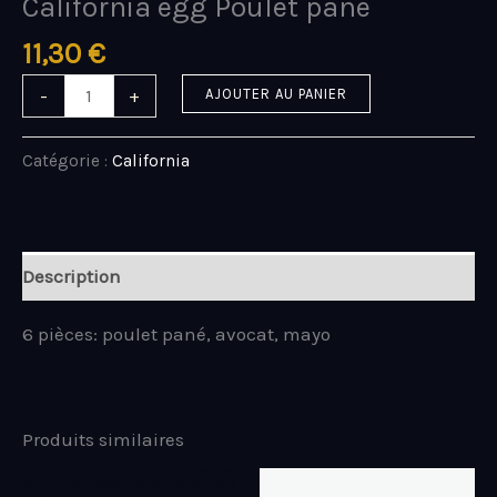
California egg Poulet pané
11,30
€
-
+
AJOUTER AU PANIER
Catégorie :
California
Description
6 pièces: poulet pané, avocat, mayo
Produits similaires