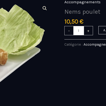
Accompagnements
quantité
de
Nems poulet
Nems
10,50
€
poulet
-
+
A
Catégorie :
Accompagne