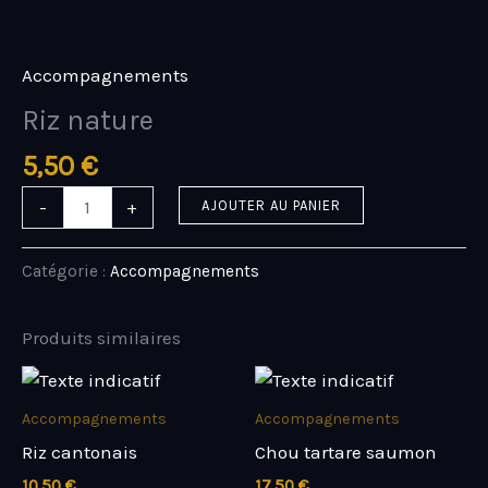
Aller
quantité
au
de
contenu
Riz
Accompagnements
nature
Riz nature
5,50
€
-
+
AJOUTER AU PANIER
Catégorie :
Accompagnements
Produits similaires
Accompagnements
Accompagnements
Riz cantonais
Chou tartare saumon
10,50
€
17,50
€