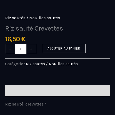
Aller
quantité
au
de
contenu
Riz
Riz sautés / Nouilles sautés
sauté
Riz sauté Crevettes
Crevettes
16,50
€
-
+
AJOUTER AU PANIER
Catégorie :
Riz sautés / Nouilles sautés
Description
Riz sauté: crevettes *