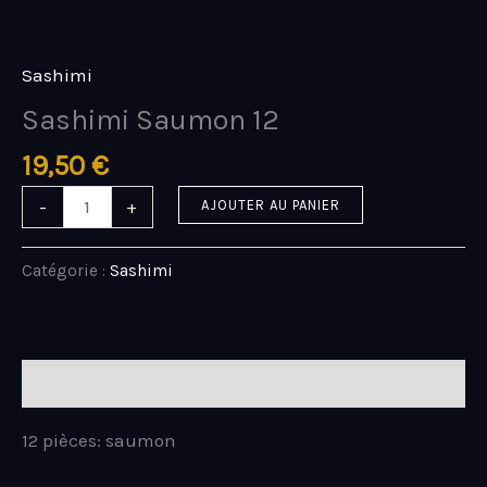
Aller
quantité
au
de
contenu
Sashimi
Sashimi
Saumon
Sashimi Saumon 12
12
19,50
€
-
+
AJOUTER AU PANIER
Catégorie :
Sashimi
Description
12 pièces: saumon