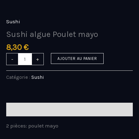
Aller
quantité
au
de
contenu
Sushi
Sushi
algue
Sushi algue Poulet mayo
Poulet
mayo
8,30
€
-
+
AJOUTER AU PANIER
Catégorie :
Sushi
Description
2 pièces: poulet mayo