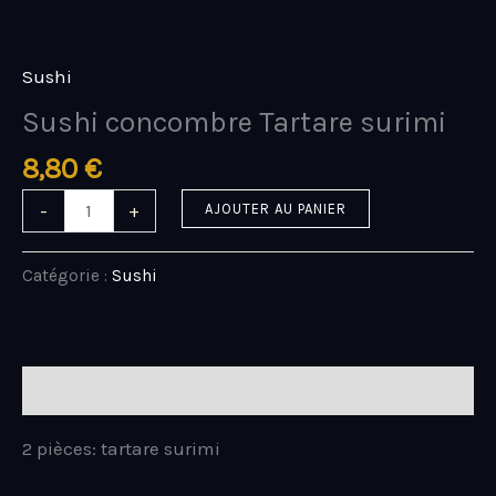
Aller
quantité
au
de
contenu
Sushi
Sushi
concombre
Sushi concombre Tartare surimi
Tartare
surimi
8,80
€
-
+
AJOUTER AU PANIER
Catégorie :
Sushi
Description
2 pièces: tartare surimi