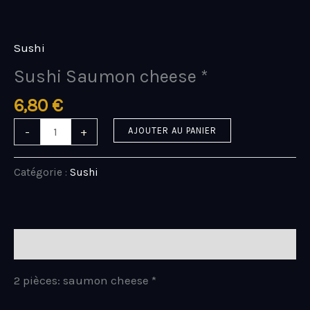
Aller
quantité
au
de
contenu
Sushi
Sushi
Saumon
Sushi Saumon cheese *
cheese
*
6,80
€
-
+
AJOUTER AU PANIER
Catégorie :
Sushi
Description
2 pièces: saumon cheese *