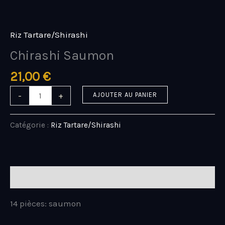
Aller
quantité
au
de
contenu
Chirashi
Riz Tartare/Shirashi
Saumon
Chirashi Saumon
21,00
€
-
+
AJOUTER AU PANIER
Catégorie :
Riz Tartare/Shirashi
Description
14 pièces: saumon