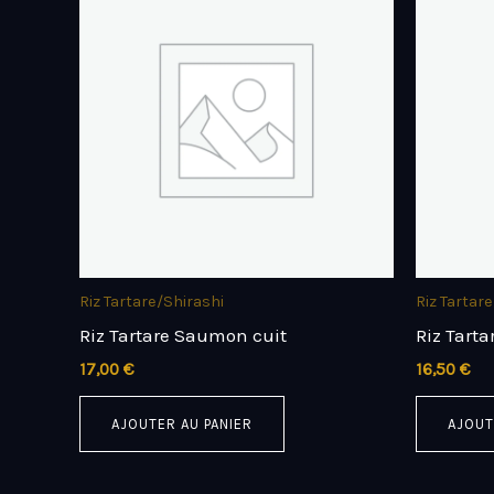
Riz Tartare/Shirashi
Riz Tartar
Riz Tartare Saumon cuit
Riz Tart
17,00
€
16,50
€
AJOUTER AU PANIER
AJOUT