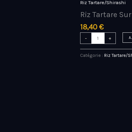
Riz Tartare/Shirashi
quantité
de
Riz Tartare Sur
Riz
18,40
€
Tartare
Surimi
-
+
A
crevette
Catégorie :
Riz Tartare/S