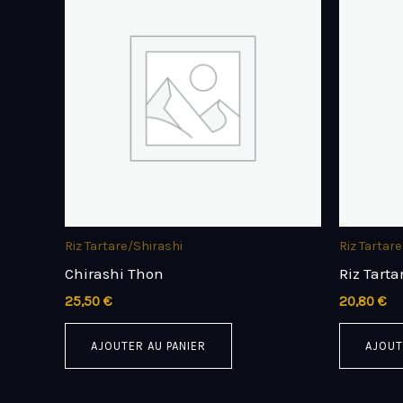
Riz Tartare/Shirashi
Riz Tartar
Chirashi Thon
Riz Tarta
25,50
€
20,80
€
AJOUTER AU PANIER
AJOUT