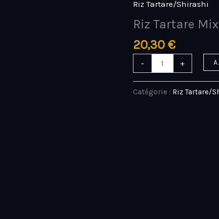
Riz Tartare/Shirashi
quantité
de
Riz Tartare Mix
Riz
20,30
€
Tartare
Mix
-
+
A
crispy
Catégorie :
Riz Tartare/S