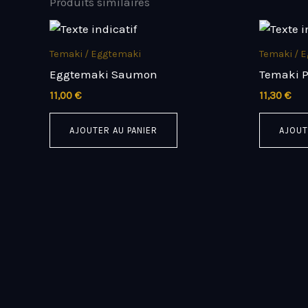
Produits similaires
Temaki / Eggtemaki
Temaki / 
Eggtemaki Saumon
Temaki P
11,00
€
11,30
€
AJOUTER AU PANIER
AJOUT