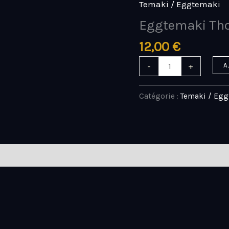
Temaki / Eggtemaki
quantité
de
Eggtemaki Tho
Eggtemaki
12,00
€
Thon
spicy
-
+
A
Catégorie :
Temaki / Eg