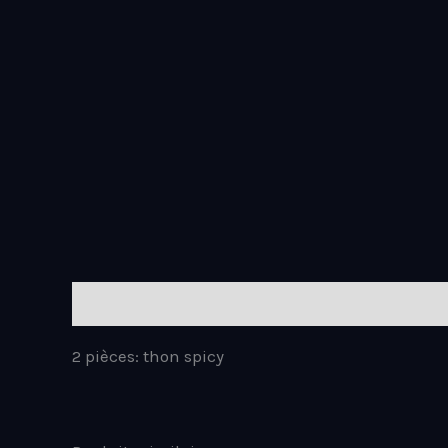
Aller
au
contenu
Description
2 pièces: thon spicy