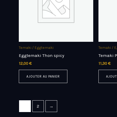
Temaki / Eggtemaki
Temaki / 
Eggtemaki Thon spicy
Temaki P
12,00
€
11,30
€
AJOUTER AU PANIER
AJOUT
1
2
→