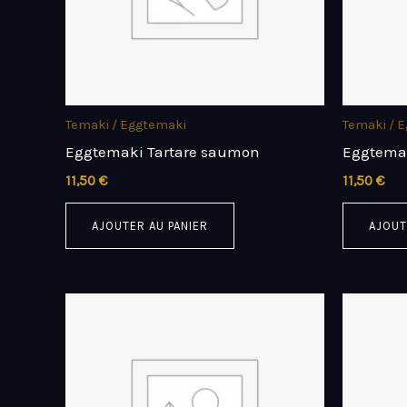
Temaki / Eggtemaki
Temaki / 
Eggtemaki Tartare saumon
Eggtemak
11,50
€
11,50
€
AJOUTER AU PANIER
AJOUT