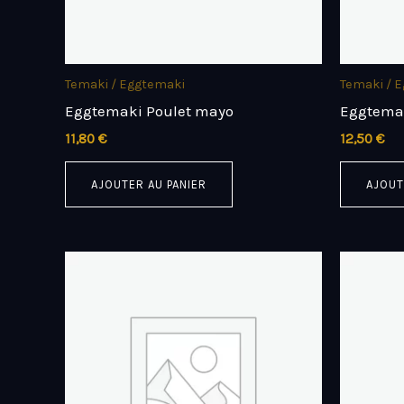
Temaki / Eggtemaki
Temaki / 
Eggtemaki Poulet mayo
Eggtemak
11,80
€
12,50
€
AJOUTER AU PANIER
AJOUT