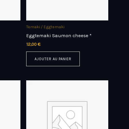
Temaki / Eggtemaki
Eggtemaki Saumon cheese *
12,00
€
AJOUTER AU PANIER