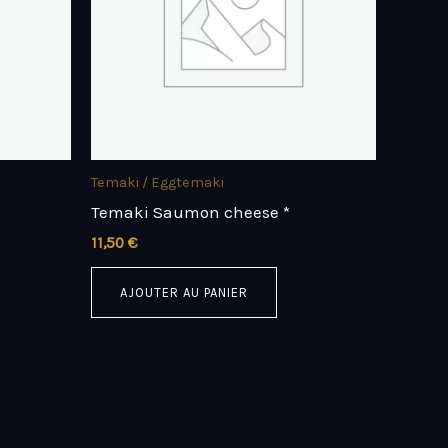
Temaki / Eggtemaki
Temaki Saumon cheese *
11,50
€
AJOUTER AU PANIER