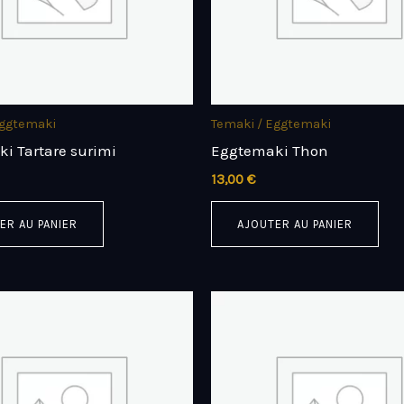
Eggtemaki
Temaki / Eggtemaki
i Tartare surimi
Eggtemaki Thon
13,00
€
ER AU PANIER
AJOUTER AU PANIER