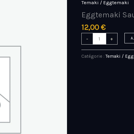
Temaki / Eggtemaki
quantité
de
Eggtemaki Sa
Eggtemaki
12,00
€
Saumon
cheese
-
+
A
*
Catégorie :
Temaki / Eg