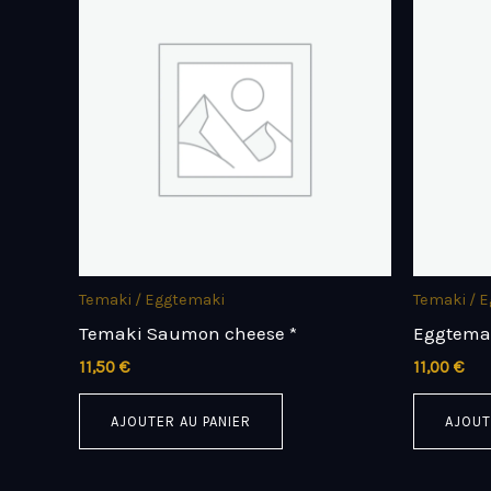
Temaki / Eggtemaki
Temaki / 
Temaki Saumon cheese *
Eggtema
11,50
€
11,00
€
AJOUTER AU PANIER
AJOUT