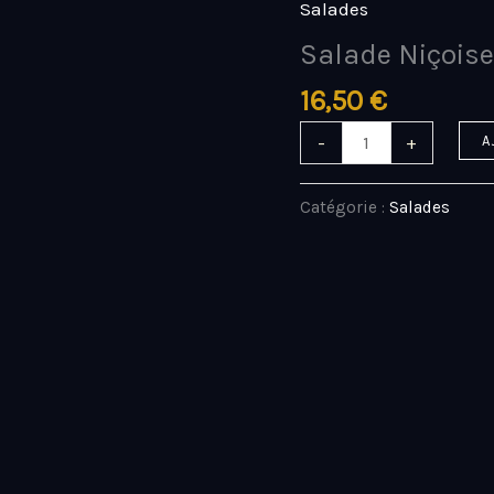
Salades
quantité
de
Salade Niçoise
Salade
16,50
€
Niçoise
-
+
A
Catégorie :
Salades