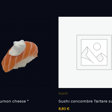
Sushi
umon cheese *
Sushi concombre Tartare s
8,80
€