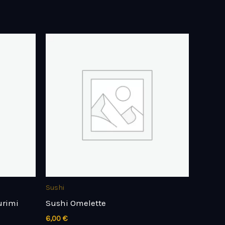
Sushi
urimi
Sushi Omelette
6,00
€