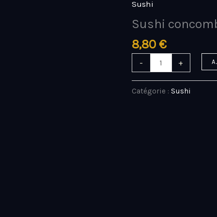
Sushi
quantité
de
Sushi concomb
Sushi
8,80
€
concombre
Poulet
-
+
A
mayo
Catégorie :
Sushi