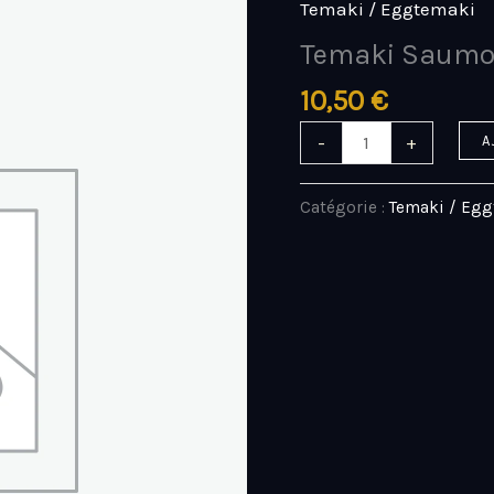
Temaki / Eggtemaki
quantité
de
Temaki Saum
Temaki
10,50
€
Saumon
-
+
A
Catégorie :
Temaki / Eg