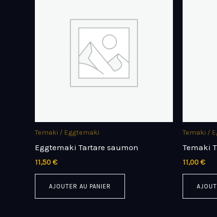
Temaki / Eggtemaki
Temaki / 
Eggtemaki Tartare saumon
Temaki T
11,50
€
11,00
€
AJOUTER AU PANIER
AJOUT