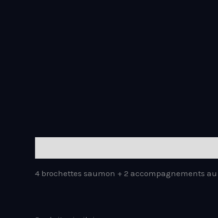
Aller
au
contenu
Description
4 brochettes saumon + 2 accompagnements au