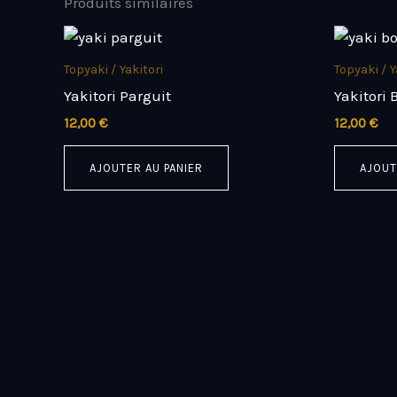
Produits similaires
Topyaki / Yakitori
Topyaki / Y
Yakitori Parguit
Yakitori 
12,00
€
12,00
€
AJOUTER AU PANIER
AJOUT