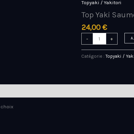
Topyaki / Yakitori
quantité
de
Top Yaki Saum
Top
24,00
€
Yaki
Saumon
-
+
A
Catégorie :
Topyaki / Yak
 choix