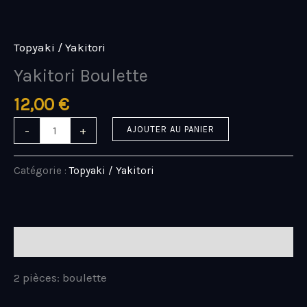
Aller
quantité
au
de
contenu
Yakitori
Topyaki / Yakitori
Boulette
Yakitori Boulette
12,00
€
-
+
AJOUTER AU PANIER
Catégorie :
Topyaki / Yakitori
Description
2 pièces: boulette