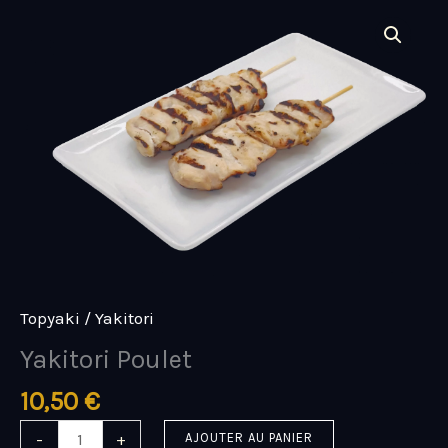
Aller
quantité
au
de
contenu
Yakitori
Poulet
Topyaki / Yakitori
Yakitori Poulet
10,50
€
-
+
AJOUTER AU PANIER